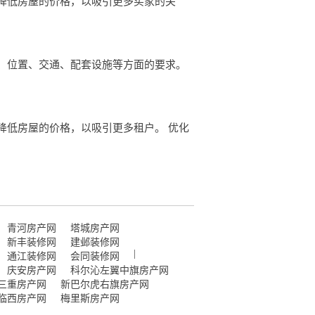
适当降低房屋的价格，以吸引更多买家的关
面积、位置、交通、配套设施等方面的要求。
适当降低房屋的价格，以吸引更多租户。 优化
青河房产网
塔城房产网
新丰装修网
建邺装修网
|
通江装修网
会同装修网
庆安房产网
科尔沁左翼中旗房产网
三重房产网
新巴尔虎右旗房产网
临西房产网
梅里斯房产网