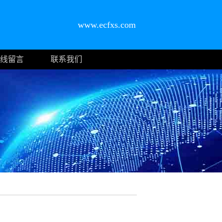
www.ecfxs.com
线留言
联系我们